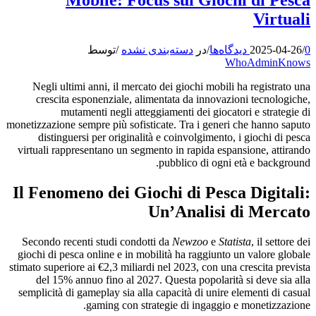
Virtuali
0 دیدگاه‌ها
/
2025-04-26
/
در
دسته‌بندی نشده
/
توسط
WhoAdminKnows
Negli ultimi anni, il mercato dei giochi mobili ha registrato una
crescita esponenziale, alimentata da innovazioni tecnologiche,
mutamenti negli atteggiamenti dei giocatori e strategie di
monetizzazione sempre più sofisticate. Tra i generi che hanno saputo
distinguersi per originalità e coinvolgimento, i giochi di pesca
virtuali rappresentano un segmento in rapida espansione, attirando
pubblico di ogni età e background.
Il Fenomeno dei Giochi di Pesca Digitali:
Un’Analisi di Mercato
Secondo recenti studi condotti da
Newzoo
e
Statista
, il settore dei
giochi di pesca online e in mobilità ha raggiunto un valore globale
stimato superiore ai
€2,3 miliardi
nel 2023, con una crescita prevista
del 15% annuo fino al 2027. Questa popolarità si deve sia alla
semplicità di gameplay sia alla capacità di unire elementi di casual
gaming con strategie di ingaggio e monetizzazione.