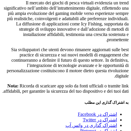
Il mercato dei giochi di pesca virtuali evidenzia un trend
significativo nell’ambito dell’intrattenimento digitale, riflettendo una
più ampia evoluzione del gaming mobile verso esperienze sempre
più realistiche, coinvolgenti e adattabili alle preferenze individuali.
La diffusione di applicazioni come Icy Fishing, supportata da
strategie di sviluppo innovative e dall’adozione di metodi di
installazione affidabili, testimonia una crescita sostenuta e
promettente.
Sia sviluppatori che utenti devono rimanere aggiornati sulle best
practice di sicurezza e sui nuovi modelli di engagement che
continueranno a definire il futuro di questo settore. In definitiva,
l’integrazione di tecnologie avanzate e le opportunità di
personalizzazione costituiscono il motore dietro questa rivoluzione
digitale.
Nota:
Ricorda di scaricare app solo da fonti ufficiali o tramite link
affidabili, per garantire la sicurezza del tuo dispositivo e dei tuoi dati.
به اشتراک گذاری این مطلب
اشتراک در Facebook
اشتراک در Twitter
اشتراک گذاری در واتس آپ
اشتراک در Pinterest