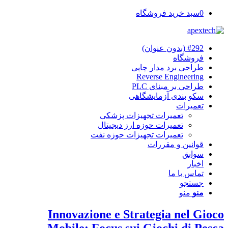
0
سبد خرید فروشگاه
#292 (بدون عنوان)
فروشگاه
طراحی برد مدار چاپی
Reverse Engineering
طراحی بر مبنای PLC
سکو بندی آزمایشگاهی
تعمیرات
تعمیرات تجهیزات پزشکی
تعمیرات حوزه ارز دیجیتال
تعمیرات تجهیزات حوزه نفت
قوانین و مقررات
سوابق
اخبار
تماس با ما
جستجو
منو
منو
Innovazione e Strategia nel Gioco
Mobile: Focus sui Giochi di Pesca