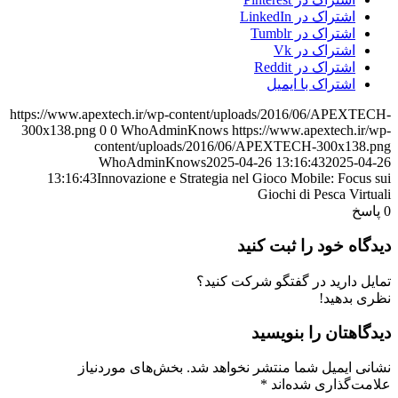
اشتراک در LinkedIn
اشتراک در Tumblr
اشتراک در Vk
اشتراک در Reddit
اشتراک با ایمیل
https://www.apextech.ir/wp-content/uploads/2016/06/APEXTECH-
300x138.png
0
0
WhoAdminKnows
https://www.apextech.ir/wp-
content/uploads/2016/06/APEXTECH-300x138.png
WhoAdminKnows
2025-04-26 13:16:43
2025-04-26
13:16:43
Innovazione e Strategia nel Gioco Mobile: Focus sui
Giochi di Pesca Virtuali
0
پاسخ
دیدگاه خود را ثبت کنید
تمایل دارید در گفتگو شرکت کنید؟
نظری بدهید!
دیدگاهتان را بنویسید
نشانی ایمیل شما منتشر نخواهد شد.
بخش‌های موردنیاز
علامت‌گذاری شده‌اند
*