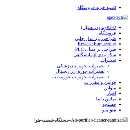
0
سبد خرید فروشگاه
#292 (بدون عنوان)
فروشگاه
طراحی برد مدار چاپی
Reverse Engineering
طراحی بر مبنای PLC
سکو بندی آزمایشگاهی
تعمیرات
تعمیرات تجهیزات پزشکی
تعمیرات حوزه ارز دیجیتال
تعمیرات تجهیزات حوزه نفت
قوانین و مقررات
سوابق
اخبار
تماس با ما
جستجو
منو
منو
replica watches
replica watches UK
replica Rolex