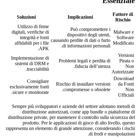
Essenziale
Fattore di
Soluzioni
Implicazioni
Rischio
Utilizzo di firme
Può compromettere i
digitali, verifiche di
Malware e
dispositivi degli utenti,
integrità e fonti
Software
causando perdite di dati o furto
affidabili per i file
Modificato
di informazioni personali.
APK.
Versioni
Implementazione di
Problemi legali e perdita di
Pirata o
sistemi di DRM e
fiducia dell’utenza.
Non
tracciabilità.
Autorizzate
Download
Consigliare
Rischio di installare versioni
da Fonti
esclusivamente fonti
compromesse o obsolete.
Non
sicure e monitorate.
Ufficiali
Sempre più sviluppatori e aziende del settore adottano metodi di
distribuzione autorizzati, come app bundle o piattaforme di
distribuzione private, per mantenere il controllo sulla sicurezza del
prodotto. Per le applicazioni di gioco di alto livello, questo
rappresenta un elemento di grande attenzione, considerando i rischi
di frodi e manipolazioni.