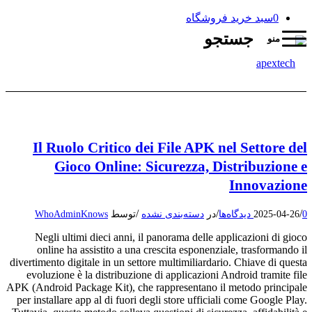
0
سبد خرید فروشگاه
جستجو
منو
Il Ruolo Critico dei File APK nel Settore del
Gioco Online: Sicurezza, Distribuzione e
Innovazione
/
/
/
0 دیدگاه‌ها
2025-04-26
در
دسته‌بندی نشده
توسط
WhoAdminKnows
Negli ultimi dieci anni, il panorama delle applicazioni di gioco
online ha assistito a una crescita esponenziale, trasformando il
divertimento digitale in un settore multimiliardario. Chiave di questa
evoluzione è la distribuzione di applicazioni Android tramite file
APK (Android Package Kit), che rappresentano il metodo principale
per installare app al di fuori degli store ufficiali come Google Play.