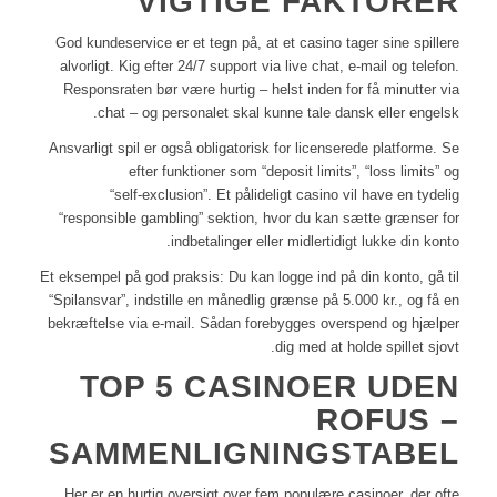
VIGTIGE FAKTORER
God kundeservice er et tegn på, at et casino tager sine spillere
alvorligt. Kig efter 24/7 support via live chat, e‑mail og telefon.
Responsraten bør være hurtig – helst inden for få minutter via
chat – og personalet skal kunne tale dansk eller engelsk.
Ansvarligt spil er også obligatorisk for licenserede platforme. Se
efter funktioner som “deposit limits”, “loss limits” og
“self‑exclusion”. Et pålideligt casino vil have en tydelig
“responsible gambling” sektion, hvor du kan sætte grænser for
indbetalinger eller midlertidigt lukke din konto.
Et eksempel på god praksis: Du kan logge ind på din konto, gå til
“Spilansvar”, indstille en månedlig grænse på 5.000 kr., og få en
bekræftelse via e‑mail. Sådan forebygges overspend og hjælper
dig med at holde spillet sjovt.
TOP 5 CASINOER UDEN
ROFUS –
SAMMENLIGNINGSTABEL
Her er en hurtig oversigt over fem populære casinoer, der ofte