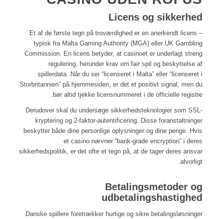
Licens og sikkerhed
Et af de første tegn på troværdighed er en anerkendt licens –
typisk fra Malta Gaming Authority (MGA) eller UK Gambling
Commission. En licens betyder, at casinoet er underlagt streng
regulering, herunder krav om fair spil og beskyttelse af
spillerdata. Når du ser “licenseret i Malta” eller “licenseret i
Storbritannien” på hjemmesiden, er det et positivt signal, men du
bør altid tjekke licensnummeret i de officielle registre.
Derudover skal du undersøge sikkerhedsteknologier som SSL-
kryptering og 2-faktor‑autentificering. Disse foranstaltninger
beskytter både dine personlige oplysninger og dine penge. Hvis
et casino nævner “bank-grade encryption” i deres
sikkerhedspolitik, er det ofte et tegn på, at de tager deres ansvar
alvorligt.
Betalingsmetoder og
udbetalingshastighed
Danske spillere foretrækker hurtige og sikre betalingsløsninger