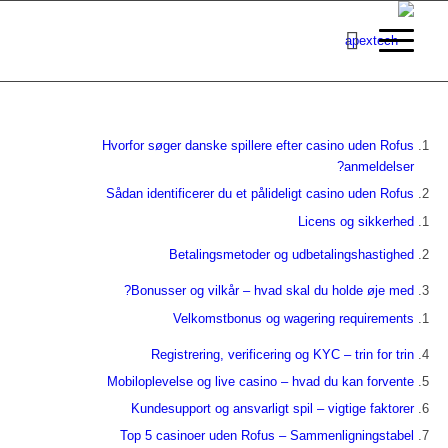
Hvorfor søger danske spillere efter casino uden Rofus
anmeldelser?
Sådan identificerer du et pålideligt casino uden Rofus
Licens og sikkerhed
Betalingsmetoder og udbetalingshastighed
Bonusser og vilkår – hvad skal du holde øje med?
Velkomstbonus og wagering requirements
Registrering, verificering og KYC – trin for trin
Mobiloplevelse og live casino – hvad du kan forvente
Kundesupport og ansvarligt spil – vigtige faktorer
Top 5 casinoer uden Rofus – Sammenligningstabel