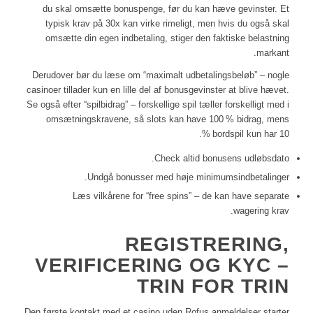
du skal omsætte bonuspenge, før du kan hæve gevinster. Et
typisk krav på 30x kan virke rimeligt, men hvis du også skal
omsætte din egen indbetaling, stiger den faktiske belastning
markant.
Derudover bør du læse om “maximalt udbetalingsbeløb” – nogle
casinoer tillader kun en lille del af bonusgevinster at blive hævet.
Se også efter “spilbidrag” – forskellige spil tæller forskelligt med i
omsætningskravene, så slots kan have 100 % bidrag, mens
bordspil kun har 10 %.
Check altid bonusens udløbsdato.
Undgå bonusser med høje minimumsindbetalinger.
Læs vilkårene for “free spins” – de kan have separate
wagering krav.
REGISTRERING,
VERIFICERING OG KYC –
TRIN FOR TRIN
Den første kontakt med et casino uden Rofus anmeldelser starter