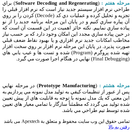
مرحله هفتم :
(
Software Decoding and Regenerating
) براي
طراحي نرم افزار سيستم جديد نياز است كه نرم افزار قبلي را
تجزيه و تحليل كرده و عمليات دي كد (Decode) كردن را بر روي
آن پياره سازي كنيم و در پايان اين مرحله برنامه جديد را از نو
پياده سازي نماييم. نكته حائز اهميت در اين قسمت آن است كه
در حين پياده سازي مجدد اين امكان وجود دارد كه بر حسب نياز
مخاطب امكانات جديد نرم افزاري و يا بهبود نقاط ضعف قبلي
صورت پذيرد. در پايان اين مرحله نرم افزار بر روي سخت افزار
تهيه شده پروگرم (Program) شده و تست ها و عيب يابي هاي
(Final Debugging) نهايي در هنگام اجرا صورت مي گيرد.
مرحله هشتم :
(
Prototype Manufacturing
) در مرحله نهايي
پس از عبور از تنظيمات كيفي به توليد مدل نمونه مي پردازيم.به
اين معني كه يك مدل نمونه با توجه به قابليت هاي از پيش تعیين
شده توليد مي گردد كه مطمئناً سازگار با تمامي معيار هاي تعيین
شده توسط تيم طراحي مي باشد.
تمامی حقوق این وب سایت محفوظ و متعلق بة Apextech می باشد
رفتن به بالا