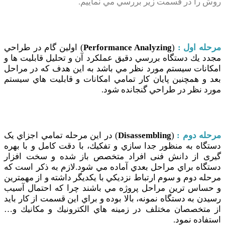
روش را در قسمت زير بررسي مي نماييم.
مرحله اول :
(
Performance Analyzing
) اولين گام در طراحي
مجدد يك دستگاه بررسي دقيق عملکرد آن و تحليل قابليت ها و
امكانات سيستم مورد نظر مي باشد به اين هدف كه در مراحل
بعد و همچنين پايان كار تمامي امكانات و قابليت هاي سيستم
مورد نظر در طراحي گنجانده شود.
مرحله دوم :
(
Disassembling
) در اين مرحله تمامي اجزاي یک
دستگاه به منظور جدا سازي و تفكيك، با دقت كامل و با بهره
گیری از دانش فنی افراد متخصص باز شده و سخت افزار
دستگاه براي مراحل بعدي آماده مي شود.لازم به ذكر است كه
مرحله دوم و سوم ارتباط نزديكي با يكديگر داشته و از مهمترين
و حساس ترين مراحل پروژه مي باشند چرا كه احتمال آسيب
رسيدن به دستگاه نمونه، بالا بوده و براي اين قسمت از كار بايد
از متخصصان مختلف در زمينه هاي الكترونيك و مكانيك و…
استفاده نمود.