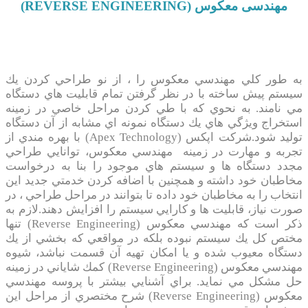
مهندسی معكوس (REVERSE ENGINEERING)
به طور كلي مهندسي معكوس را ، از نو طراحي كردن يك
سيستم پيش ساخته با در نظر گرفتن تمام قابليت هاي دستگاه
مي نامند. به نحوي كه با طي كردن مراحل خاصي در زمينه
استخراج ويژگي هاي يك دستگاه نمونه اي مشابه از آن دستگاه
توليد شود.شركت اپكس (Apex Technology) با بهره مندي از
تجربه و مهارت در زمينه مهندسي معكوس، توانايي طراحي
مجدد دستگاه ها و سيستم هاي موجود را بنا به درخواست
مخاطبان خود داشته و همچنين با اضافه كردن خدمتي جديد اين
انتخاب را به مخاطبان خود داده تا بتوانند در مراحل طراحي ، در
صورت نياز، قابليت ها و كارايي سيستم را افزايش دهند.لازم به
ذكر است كه مهندسي معكوس (Reverse Engineering) تنها
مختص كل يك سيستم نبوده بلكه در مواقعي كه بخشي از يك
دستگاه معيوب شده و يا امكان تهيه آن قسمت نباشد، شيوه
مهندسي معكوس (Reverse Engineering) كمك شاياني در زمينه
حل مشكل مي نمايد. براي آشنايي بيشتر با پروسه مهندسي
معكوس (Reverse Engineering) شرح مختصري از مراحل اين