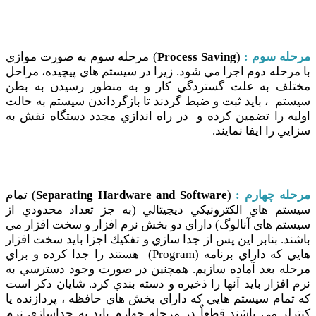
مرحله سوم :
(
Process Saving
) مرحله سوم به صورت موازي
با مرحله دوم اجرا مي شود. زيرا در سيستم هاي پيچيده، مراحل
مختلف به علت گستردگي كار و به منظور رسيدن به بطن
سيستم ، بايد ثبت و ضبط گردند تا بازگرداندن سيستم به حالت
اوليه را تضمين کرده و در راه اندازي مجدد دستگاه نقش به
سزايي را ايفا نمایند.
مرحله چهارم :
(
Separating Hardware and Software
) تمام
سيستم هاي الكترونيكي ديجيتالي (به جز تعداد محدودي از
سيستم های آنالوگ) داراي دو بخش نرم افزار و سخت افزار مي
باشند. بنابر اين پس از جدا سازي و تفكيك اجزا بايد سخت افزار
هايي كه داراي برنامه (Program) هستند را جدا كرده و براي
مرحله بعد آماده سازيم. همچنين در صورت وجود دسترسي به
نرم افزار بايد آنها را ذخيره و دسته بندي كرد. شايان ذكر است
كه تمام سيستم هايي كه داراي بخش هاي حافظه ، پردازنده يا
كنترلر مي باشند قطعاٌ در مرحله چهارم بايد به جداسازي نرم