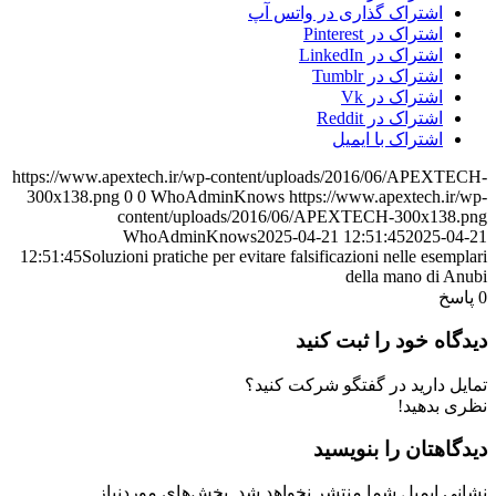
اشتراک گذاری در واتس آپ
اشتراک در Pinterest
اشتراک در LinkedIn
اشتراک در Tumblr
اشتراک در Vk
اشتراک در Reddit
اشتراک با ایمیل
https://www.apextech.ir/wp-content/uploads/2016/06/APEXTECH-
300x138.png
0
0
WhoAdminKnows
https://www.apextech.ir/wp-
content/uploads/2016/06/APEXTECH-300x138.png
WhoAdminKnows
2025-04-21 12:51:45
2025-04-21
12:51:45
Soluzioni pratiche per evitare falsificazioni nelle esemplari
della mano di Anubi
0
پاسخ
دیدگاه خود را ثبت کنید
تمایل دارید در گفتگو شرکت کنید؟
نظری بدهید!
دیدگاهتان را بنویسید
نشانی ایمیل شما منتشر نخواهد شد.
بخش‌های موردنیاز