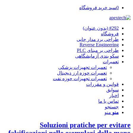
0
سبد خرید فروشگاه
#292 (بدون عنوان)
فروشگاه
طراحی برد مدار چاپی
Reverse Engineering
طراحی بر مبنای PLC
سکو بندی آزمایشگاهی
تعمیرات
تعمیرات تجهیزات پزشکی
تعمیرات حوزه ارز دیجیتال
تعمیرات تجهیزات حوزه نفت
قوانین و مقررات
سوابق
اخبار
تماس با ما
جستجو
منو
منو
Soluzioni pratiche per evitare
falsificazioni nelle esemplari della mano