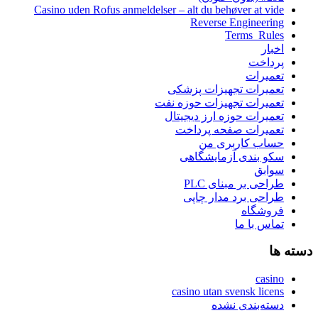
Casino uden Rofus anmeldelser – alt du behøver at vide
Reverse Engineering
Terms_Rules
اخبار
پرداخت
تعمیرات
تعمیرات تجهیزات پزشکی
تعمیرات تجهیزات حوزه نفت
تعمیرات حوزه ارز دیجیتال
تعمیرات صفحه پرداخت
حساب کاربری من
سکو بندی آزمایشگاهی
سوابق
طراحی بر مبنای PLC
طراحی برد مدار چاپی
فروشگاه
تماس با ما
دسته ها
casino
casino utan svensk licens
دسته‌بندی نشده