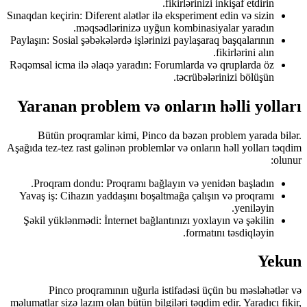
fikirlərinizi inkişaf etdirin.
Sınaqdan keçirin: Diferent alətlər ilə eksperiment edin və sizin
məqsədlərinizə uyğun kombinasiyalar yaradın.
Paylaşın: Sosial şəbəkələrdə işlərinizi paylaşaraq başqalarının
fikirlərini alın.
Rəqəmsal icma ilə əlaqə yaradın: Forumlarda və qruplarda öz
təcrübələrinizi bölüşün.
Yaranan problem və onların həlli yolları
Bütün proqramlar kimi, Pinco da bəzən problem yarada bilər.
Aşağıda tez-tez rast gəlinən problemlər və onların həll yolları təqdim
olunur:
Proqram dondu: Proqramı bağlayın və yenidən başladın.
Yavaş iş: Cihazın yaddaşını boşaltmağa çalışın və proqramı
yeniləyin.
Şəkil yüklənmədi: İnternet bağlantınızı yoxlayın və şəkilin
formatını təsdiqləyin.
Yekun
Pinco proqramının uğurla istifadəsi üçün bu məsləhətlər və
məlumatlar sizə lazım olan bütün bilgiləri təqdim edir. Yaradıcı fikir,