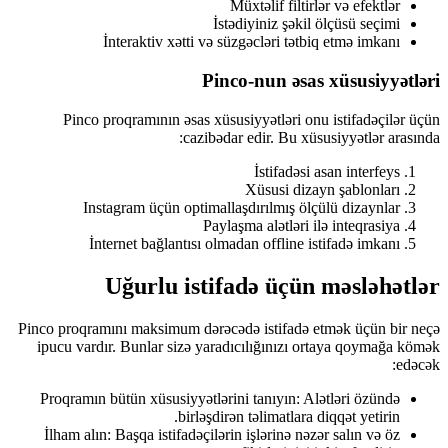
Müxtəlif filtirlər və efektlər
İstədiyiniz şəkil ölçüsü seçimi
İnteraktiv xətti və süzgəcləri tətbiq etmə imkanı
Pinco-nun əsas xüsusiyyətləri
Pinco proqramının əsas xüsusiyyətləri onu istifadəçilər üçün
cazibədar edir. Bu xüsusiyyətlər arasında:
İstifadəsi asan interfeys
Xüsusi dizayn şablonları
Instagram üçün optimallaşdırılmış ölçülü dizaynlar
Paylaşma alətləri ilə inteqrasiya
İnternet bağlantısı olmadan offline istifadə imkanı
Uğurlu istifadə üçün məsləhətlər
Pinco proqramını maksimum dərəcədə istifadə etmək üçün bir neçə
ipucu vardır. Bunlar sizə yaradıcılığınızı ortaya qoymağa kömək
edəcək:
Proqramın bütün xüsusiyyətlərini tanıyın: Alətləri özündə
birləşdirən təlimatlara diqqət yetirin.
İlham alın: Başqa istifadəçilərin işlərinə nəzər salın və öz