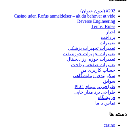
#292 (بدون عنوان)
Casino uden Rofus anmeldelser – alt du behøver at vide
Reverse Engineering
Terms_Rules
اخبار
پرداخت
تعمیرات
تعمیرات تجهیزات پزشکی
تعمیرات تجهیزات حوزه نفت
تعمیرات حوزه ارز دیجیتال
تعمیرات صفحه پرداخت
حساب کاربری من
سکو بندی آزمایشگاهی
سوابق
طراحی بر مبنای PLC
طراحی برد مدار چاپی
فروشگاه
تماس با ما
دسته ها
casino