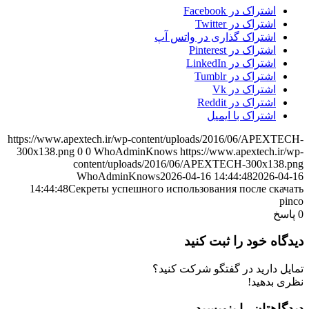
اشتراک در Facebook
اشتراک در Twitter
اشتراک گذاری در واتس آپ
اشتراک در Pinterest
اشتراک در LinkedIn
اشتراک در Tumblr
اشتراک در Vk
اشتراک در Reddit
اشتراک با ایمیل
https://www.apextech.ir/wp-content/uploads/2016/06/APEXTECH-
300x138.png
0
0
WhoAdminKnows
https://www.apextech.ir/wp-
content/uploads/2016/06/APEXTECH-300x138.png
WhoAdminKnows
2026-04-16 14:44:48
2026-04-16
14:44:48
Секреты успешного использования после скачать
pinco
0
پاسخ
دیدگاه خود را ثبت کنید
تمایل دارید در گفتگو شرکت کنید؟
نظری بدهید!
دیدگاهتان را بنویسید