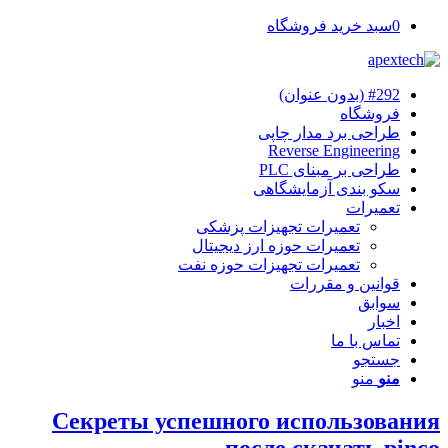
0
سبد خرید فروشگاه
#292 (بدون عنوان)
فروشگاه
طراحی برد مدار چاپی
Reverse Engineering
طراحی بر مبنای PLC
سکو بندی آزمایشگاهی
تعمیرات
تعمیرات تجهیزات پزشکی
تعمیرات حوزه ارز دیجیتال
تعمیرات تجهیزات حوزه نفت
قوانین و مقررات
سوابق
اخبار
تماس با ما
جستجو
منو
منو
Секреты успешного использования
после скачать pinco