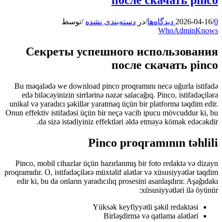
0 دیدگاه‌ها
/
2026-04-16
/
در
دسته‌بندی نشده
/
توسط
WhoAdminKnows
Секреты успешного использования
после скачать pinco
Bu məqalədə we download pinco proqramını necə uğurla istifadə
edə biləcəyinizin sirrlərinə nəzər salacağıq. Pinco, istifadəçilərə
unikal və yaradıcı şəkillər yaratmaq üçün bir platforma təqdim edir.
Onun effektiv istifadəsi üçün bir neçə vacib ipucu mövcuddur ki, bu
da sizə istədiyiniz effektləri əldə etməyə kömək edəcəkdir.
Pinco proqramının təhlili
Pinco, mobil cihazlar üçün hazırlanmış bir foto redaktə və dizayn
proqramıdır. O, istifadəçilərə müxtəlif alətlər və xüsusiyyətlər təqdim
edir ki, bu da onların yaradıcılıq prosesini asanlaşdırır. Aşağıdakı
xüsusiyyətləri ilə öyünür:
Yüksək keyfiyyətli şəkil redaktəsi
Birləşdirmə və qatlama alətləri