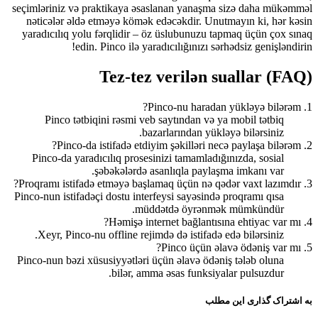
seçimləriniz və praktikaya əsaslanan yanaşma sizə daha mükəmməl
nəticələr əldə etməyə kömək edəcəkdir. Unutmayın ki, hər kəsin
yaradıcılıq yolu fərqlidir – öz üslubunuzu tapmaq üçün çox sınaq
edin. Pinco ilə yaradıcılığınızı sərhədsiz genişləndirin!
Tez-tez verilən suallar (FAQ)
1. Pinco-nu haradan yükləyə bilərəm?
Pinco tətbiqini rəsmi veb saytından və ya mobil tətbiq
bazarlarından yükləyə bilərsiniz.
2. Pinco-da istifadə etdiyim şəkilləri necə paylaşa bilərəm?
Pinco-da yaradıcılıq prosesinizi tamamladığınızda, sosial
şəbəkələrdə asanlıqla paylaşma imkanı var.
3. Proqramı istifadə etməyə başlamaq üçün nə qədər vaxt lazımdır?
Pinco-nun istifadəçi dostu interfeysi sayəsində proqramı qısa
müddətdə öyrənmək mümkündür.
4. Həmişə internet bağlantısına ehtiyac var mı?
Xeyr, Pinco-nu offline rejimdə də istifadə edə bilərsiniz.
5. Pinco üçün əlavə ödəniş var mı?
Pinco-nun bəzi xüsusiyyətləri üçün əlavə ödəniş tələb oluna
bilər, amma əsas funksiyalar pulsuzdur.
به اشتراک گذاری این مطلب