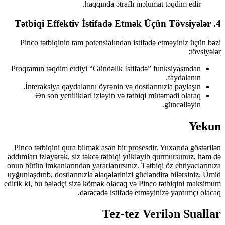
haqqında ətraflı məlumat təqdim edir.
4. Tətbiqi Effektiv İstifadə Etmək Üçün Tövsiyələr
Pinco tətbiqinin tam potensialından istifadə etməyiniz üçün bəzi
tövsiyələr:
Proqramın təqdim etdiyi “Gündəlik İstifadə” funksiyasından
faydalanın.
İnteraksiya qaydalarını öyrənin və dostlarınızla paylaşın.
Ən son yenilikləri izləyin və tətbiqi mütəmadi olaraq
güncəlləyin.
Yekun
Pinco tətbiqini qura bilmək asan bir prosesdir. Yuxarıda göstərilən
addımları izləyərək, siz təkcə tətbiqi yükləyib qurmursunuz, həm də
onun bütün imkanlarından yararlanırsınız. Tətbiqi öz ehtiyaclarınıza
uyğunlaşdırıb, dostlarınızla əlaqələrinizi gücləndirə bilərsiniz. Ümid
edirik ki, bu bələdçi sizə kömək olacaq və Pinco tətbiqini maksimum
dərəcədə istifadə etməyinizə yardımçı olacaq.
Tez-tez Verilən Suallar