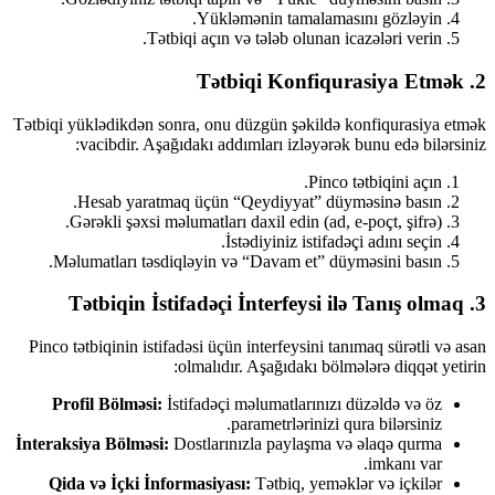
Yükləmənin tamalamasını gözləyin.
Tətbiqi açın və tələb olunan icazələri verin.
2. Tətbiqi Konfiqurasiya Etmək
Tətbiqi yüklədikdən sonra, onu düzgün şəkildə konfiqurasiya etmək
vacibdir. Aşağıdakı addımları izləyərək bunu edə bilərsiniz:
Pinco tətbiqini açın.
Hesab yaratmaq üçün “Qeydiyyat” düyməsinə basın.
Gərəkli şəxsi məlumatları daxil edin (ad, e-poçt, şifrə).
İstədiyiniz istifadəçi adını seçin.
Məlumatları təsdiqləyin və “Davam et” düyməsini basın.
3. Tətbiqin İstifadəçi İnterfeysi ilə Tanış olmaq
Pinco tətbiqinin istifadəsi üçün interfeysini tanımaq sürətli və asan
olmalıdır. Aşağıdakı bölmələrə diqqət yetirin:
Profil Bölməsi:
İstifadəçi məlumatlarınızı düzəldə və öz
parametrlərinizi qura bilərsiniz.
İnteraksiya Bölməsi:
Dostlarınızla paylaşma və əlaqə qurma
imkanı var.
Qida və İçki İnformasiyası:
Tətbiq, yeməklər və içkilər