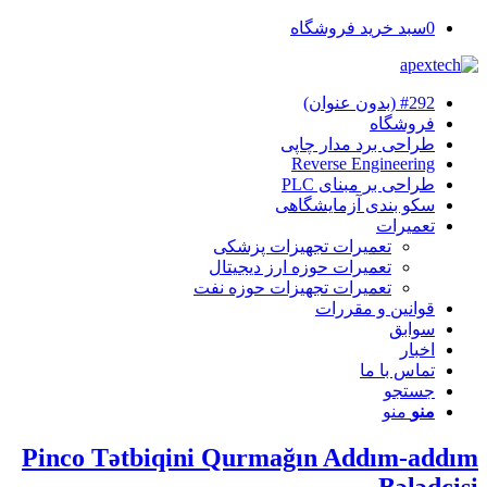
0
سبد خرید فروشگاه
#292 (بدون عنوان)
فروشگاه
طراحی برد مدار چاپی
Reverse Engineering
طراحی بر مبنای PLC
سکو بندی آزمایشگاهی
تعمیرات
تعمیرات تجهیزات پزشکی
تعمیرات حوزه ارز دیجیتال
تعمیرات تجهیزات حوزه نفت
قوانین و مقررات
سوابق
اخبار
تماس با ما
جستجو
منو
منو
Pinco Tətbiqini Qurmağın Addım-addım
Bələdçisi