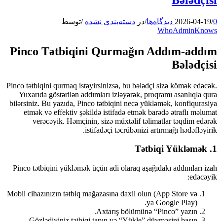
0 دیدگاه‌ها
/
2026-04-19
/
در
دسته‌بندی نشده
/
توسط
WhoAdminKnows
Pinco Tətbiqini Qurmağın Addım-addım
Bələdçisi
Pinco tətbiqini qurmaq istəyirsinizsə, bu bələdçi sizə kömək edəcək.
Yuxarıda göstərilən addımları izləyərək, proqramı asanlıqla qura
bilərsiniz. Bu yazıda, Pinco tətbiqini necə yükləmək, konfiqurasiya
etmək və effektiv şəkildə istifadə etmək barədə ətraflı məlumat
verəcəyik. Həmçinin, sizə müxtəlif təlimatlar təqdim edərək
istifadəçi təcrübənizi artırmağı hədəfləyirik.
1. Tətbiqi Yükləmək
Pinco tətbiqini yükləmək üçün adi olaraq aşağıdakı addımları izah
edəcəyik:
Mobil cihazınızın tətbiq mağazasına daxil olun (App Store və
ya Google Play).
Axtarış bölümünə “Pinco” yazın.
Gözlədiyiniz tətbiqi tapın və “Yükle” düyməsini basın.