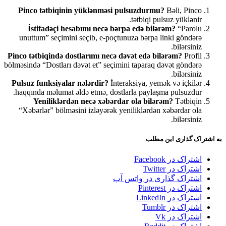
Pinco tətbiqinin yüklənməsi pulsuzdurmu?
Bəli, Pinco
tətbiqi pulsuz yüklənir.
İstifadəçi hesabımı necə bərpa edə bilərəm?
“Parolu
unuttum” seçimini seçib, e-poçtunuza bərpa linki göndərə
bilərsiniz.
Pinco tətbiqində dostlarımı necə dəvət edə bilərəm?
Profil
bölməsində “Dostları dəvət et” seçimini taparaq dəvət göndərə
bilərsiniz.
Pulsuz funksiyalar nələrdir?
İnteraksiya, yemək və içkilər
haqqında məlumat əldə etmə, dostlarla paylaşma pulsuzdur.
Yeniliklərdən necə xəbərdar ola bilərəm?
Tətbiqin
“Xəbərlər” bölməsini izləyərək yeniliklərdən xəbərdar ola
bilərsiniz.
به اشتراک گذاری این مطلب
اشتراک در Facebook
اشتراک در Twitter
اشتراک گذاری در واتس آپ
اشتراک در Pinterest
اشتراک در LinkedIn
اشتراک در Tumblr
اشتراک در Vk