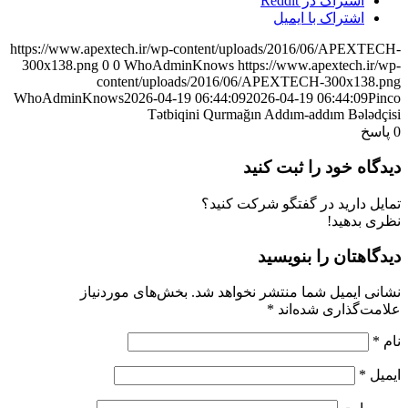
اشتراک در Reddit
اشتراک با ایمیل
https://www.apextech.ir/wp-content/uploads/2016/06/APEXTECH-
300x138.png
0
0
WhoAdminKnows
https://www.apextech.ir/wp-
content/uploads/2016/06/APEXTECH-300x138.png
WhoAdminKnows
2026-04-19 06:44:09
2026-04-19 06:44:09
Pinco
Tətbiqini Qurmağın Addım-addım Bələdçisi
0
پاسخ
دیدگاه خود را ثبت کنید
تمایل دارید در گفتگو شرکت کنید؟
نظری بدهید!
دیدگاهتان را بنویسید
نشانی ایمیل شما منتشر نخواهد شد.
بخش‌های موردنیاز
علامت‌گذاری شده‌اند
*
نام
*
ایمیل
*