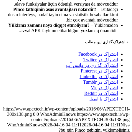
əlavə funksiyalar üçün ödənişli versiyası da mövcuddur.
Pinco tətbiqinin əsas avantajları nələrdir?
– İstifadəçi
dostu interfeys, hədəf təyin etmə və statistik hesabatlar kimi
bir çox avantajı mövcuddur.
Yükləmə zamanı nəyə diqqət etməliyəm?
– Yükləmədən
əvvəl APK faylının etibarlılığını yoxlamaq önəmlidir.
به اشتراک گذاری این مطلب
اشتراک در Facebook
اشتراک در Twitter
اشتراک گذاری در واتس آپ
اشتراک در Pinterest
اشتراک در LinkedIn
اشتراک در Tumblr
اشتراک در Vk
اشتراک در Reddit
اشتراک با ایمیل
https://www.apextech.ir/wp-content/uploads/2016/06/APEXTECH-
300x138.png
0
0
WhoAdminKnows
https://www.apextech.ir/wp-
content/uploads/2016/06/APEXTECH-300x138.png
WhoAdminKnows
2026-04-16 04:11:11
2026-04-16 04:11:11
Niyə
bu gün Pinco tətbiqini yükləməlisiniz?