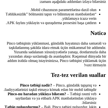
zamanı aşağıdakı addımları izləyə bilərsiniz:
Mobil cihazınızın parametrlərinə daxil olun.
“Təhlükəsizlik” bölməsini tapın və bilinməyən mənbələrdən
yükləməyə icazə verin.
APK faylını yükləyin və quraşdırma prosesini başa çatdırın.
Nəticə
Pinco tətbiqinin yüklənməsi, gündəlik həyatınızı daha səmərəli və
təşkilatlanmış şəkildə idarə etmək üçün mükəmməl bir addımdır.
Yuxarıda sadalanan xüsusiyyətlərlə yanaşı, dostlarınızla daha
yaxından əlaqə saxlamağı da asanlaşdırır. Rəqəmsal dünyada bir
addım irəlidə olmaq istəyirsinizsə, Pinco tətbiqini yükləmək üçün
vaxt itirməyin!
Tez-tez verilən suallar
Pinco tətbiqi nədir?
– Pinco, gündəlik tapşırıq və
fəaliyyətlərinizi təşkil etməyə kömək edən bir mobil tətbiqdir.
Pinco-nu haradan yükləyə bilərəm?
– Tətbiqi rəsmi veb
saytlardan və ya etibarlı APK mənbələrindən yükləyə
bilərsiniz.
Tətbiq pulsuzdurmu?
– Bəli, Pinco tətbiqi pulsuzdur, lakin