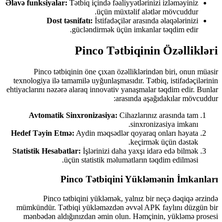
Əlavə funksiyalar:
Tətbiq içində fəaliyyətlərinizi izləməyiniz
üçün müxtəlif alətlər mövcuddur.
Dost təsnifatı:
İstifadəçilər arasında əlaqələrinizi
gücləndirmək üçün imkanlar təqdim edir.
Pinco Tətbiqinin Özəllikləri
Pinco tətbiqinin öne çıxan özəlliklərindən biri, onun müasir
texnologiya ilə tamamilə uyğunlaşmasıdır. Tətbiq, istifadəçilərinin
ehtiyaclarını nəzərə alaraq innovativ yanaşmalar təqdim edir. Bunlar
arasında aşağıdakılar mövcuddur:
Avtomatik Sinxronizasiya:
Cihazlarınız arasında tam
sinxronizasiya imkanı.
Hedef Təyin Etmə:
Aydin məqsədlər qoyaraq onları həyata
keçirmək üçün dəstək.
Statistik Hesabatlar:
İşlərinizi daha yaxşı idarə edə bilmək
üçün statistik məlumatların təqdim edilməsi.
Pinco Tətbiqini Yükləmənin İmkanları
Pinco tətbiqini yükləmək, yalnız bir neçə dəqiqə ərzində
mümkündür. Tətbiqi yükləməzdən əvvəl APK faylını düzgün bir
mənbədən aldığınızdan əmin olun. Həmçinin, yükləmə prosesi