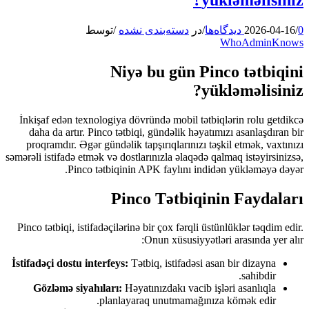
0 دیدگاه‌ها
/
2026-04-16
/
در
دسته‌بندی نشده
/
توسط
WhoAdminKnows
Niyə bu gün Pinco tətbiqini
yükləməlisiniz?
İnkişaf edən texnologiya dövründə mobil tətbiqlərin rolu getdikcə
daha da artır. Pinco tətbiqi, gündəlik həyatımızı asanlaşdıran bir
proqramdır. Əgər gündəlik tapşırıqlarınızı təşkil etmək, vaxtınızı
səmərəli istifadə etmək və dostlarınızla əlaqədə qalmaq istəyirsinizsə,
Pinco tətbiqinin APK faylını indidən yükləməyə dəyər.
Pinco Tətbiqinin Faydaları
Pinco tətbiqi, istifadəçilərinə bir çox fərqli üstünlüklər təqdim edir.
Onun xüsusiyyətləri arasında yer alır:
İstifadəçi dostu interfeys:
Tətbiq, istifadəsi asan bir dizayna
sahibdir.
Gözləmə siyahıları:
Həyatınızdakı vacib işləri asanlıqla
planlayaraq unutmamağınıza kömək edir.