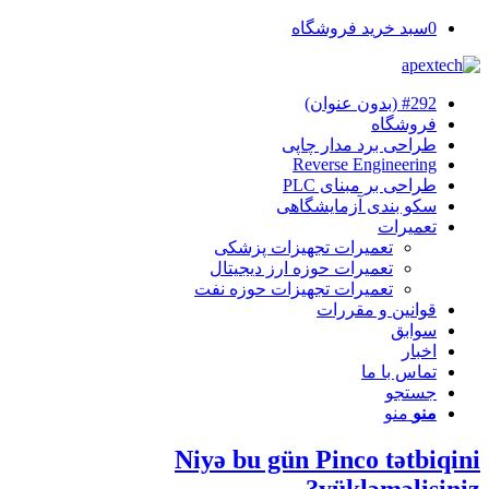
0
سبد خرید فروشگاه
#292 (بدون عنوان)
فروشگاه
طراحی برد مدار چاپی
Reverse Engineering
طراحی بر مبنای PLC
سکو بندی آزمایشگاهی
تعمیرات
تعمیرات تجهیزات پزشکی
تعمیرات حوزه ارز دیجیتال
تعمیرات تجهیزات حوزه نفت
قوانین و مقررات
سوابق
اخبار
تماس با ما
جستجو
منو
منو
Niyə bu gün Pinco tətbiqini
yükləməlisiniz?