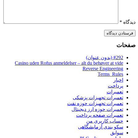
دیدگاه
*
صفحات
#292 (بدون عنوان)
Casino uden Rofus anmeldelser – alt du behøver at vide
Reverse Engineering
Terms_Rules
اخبار
پرداخت
تعمیرات
تعمیرات تجهیزات پزشکی
تعمیرات تجهیزات حوزه نفت
تعمیرات حوزه ارز دیجیتال
تعمیرات صفحه پرداخت
حساب کاربری من
سکو بندی آزمایشگاهی
سوابق