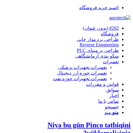
0
سبد خرید فروشگاه
#292 (بدون عنوان)
فروشگاه
طراحی برد مدار چاپی
Reverse Engineering
طراحی بر مبنای PLC
سکو بندی آزمایشگاهی
تعمیرات
تعمیرات تجهیزات پزشکی
تعمیرات حوزه ارز دیجیتال
تعمیرات تجهیزات حوزه نفت
قوانین و مقررات
سوابق
اخبار
تماس با ما
جستجو
منو
منو
Niyə bu gün Pinco tətbiqini
yükləməlisiniz?