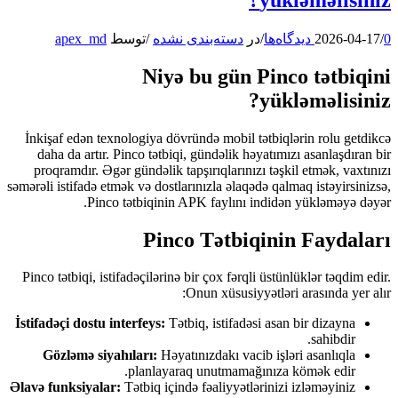
0 دیدگاه‌ها
/
2026-04-17
/
در
دسته‌بندی نشده
/
توسط
apex_md
Niyə bu gün Pinco tətbiqini
yükləməlisiniz?
İnkişaf edən texnologiya dövründə mobil tətbiqlərin rolu getdikcə
daha da artır. Pinco tətbiqi, gündəlik həyatımızı asanlaşdıran bir
proqramdır. Əgər gündəlik tapşırıqlarınızı təşkil etmək, vaxtınızı
səmərəli istifadə etmək və dostlarınızla əlaqədə qalmaq istəyirsinizsə,
Pinco tətbiqinin APK faylını indidən yükləməyə dəyər.
Pinco Tətbiqinin Faydaları
Pinco tətbiqi, istifadəçilərinə bir çox fərqli üstünlüklər təqdim edir.
Onun xüsusiyyətləri arasında yer alır:
İstifadəçi dostu interfeys:
Tətbiq, istifadəsi asan bir dizayna
sahibdir.
Gözləmə siyahıları:
Həyatınızdakı vacib işləri asanlıqla
planlayaraq unutmamağınıza kömək edir.
Əlavə funksiyalar:
Tətbiq içində fəaliyyətlərinizi izləməyiniz