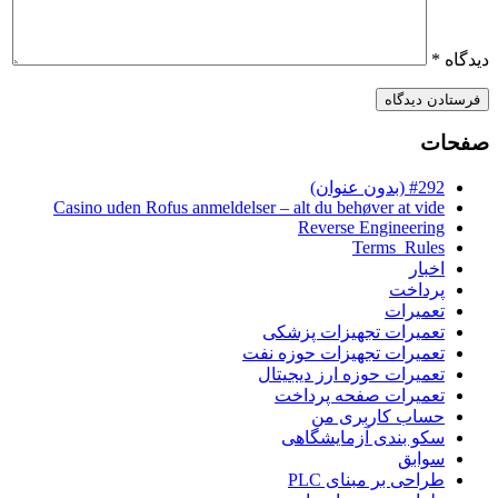
دیدگاه
*
صفحات
#292 (بدون عنوان)
Casino uden Rofus anmeldelser – alt du behøver at vide
Reverse Engineering
Terms_Rules
اخبار
پرداخت
تعمیرات
تعمیرات تجهیزات پزشکی
تعمیرات تجهیزات حوزه نفت
تعمیرات حوزه ارز دیجیتال
تعمیرات صفحه پرداخت
حساب کاربری من
سکو بندی آزمایشگاهی
سوابق
طراحی بر مبنای PLC