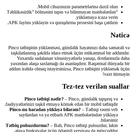
Mobil cihazınızın parametrlərinə daxil olun.
“Təhlükəsizlik” bölməsini tapın və bilinməyən mənbələrdən
yükləməyə icazə verin.
APK faylını yükləyin və quraşdırma prosesini başa çatdırın.
Nəticə
Pinco tətbiqinin yüklənməsi, gündəlik həyatınızı daha səmərəli və
təşkilatlanmış şəkildə idarə etmək üçün mükəmməl bir addımdır.
Yuxarıda sadalanan xüsusiyyətlərlə yanaşı, dostlarınızla daha
yaxından əlaqə saxlamağı da asanlaşdırır. Rəqəmsal dünyada bir
addım irəlidə olmaq istəyirsinizsə, Pinco tətbiqini yükləmək üçün
vaxt itirməyin!
Tez-tez verilən suallar
Pinco tətbiqi nədir?
– Pinco, gündəlik tapşırıq və
fəaliyyətlərinizi təşkil etməyə kömək edən bir mobil tətbiqdir.
Pinco-nu haradan yükləyə bilərəm?
– Tətbiqi rəsmi veb
saytlardan və ya etibarlı APK mənbələrindən yükləyə
bilərsiniz.
Tətbiq pulsuzdurmu?
– Bəli, Pinco tətbiqi pulsuzdur, lakin
əlavə funksiyalar üçün ödənişli versiyası da mövcuddur.