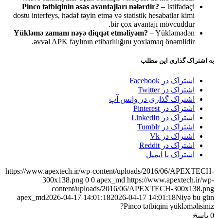
Pinco tətbiqinin əsas avantajları nələrdir?
– İstifadəçi
dostu interfeys, hədəf təyin etmə və statistik hesabatlar kimi
bir çox avantajı mövcuddur.
Yükləmə zamanı nəyə diqqət etməliyəm?
– Yükləmədən
əvvəl APK faylının etibarlılığını yoxlamaq önəmlidir.
به اشتراک گذاری این مطلب
اشتراک در Facebook
اشتراک در Twitter
اشتراک گذاری در واتس آپ
اشتراک در Pinterest
اشتراک در LinkedIn
اشتراک در Tumblr
اشتراک در Vk
اشتراک در Reddit
اشتراک با ایمیل
https://www.apextech.ir/wp-content/uploads/2016/06/APEXTECH-
300x138.png
0
0
apex_md
https://www.apextech.ir/wp-
content/uploads/2016/06/APEXTECH-300x138.png
apex_md
2026-04-17 14:01:18
2026-04-17 14:01:18
Niyə bu gün
Pinco tətbiqini yükləməlisiniz?
0
پاسخ