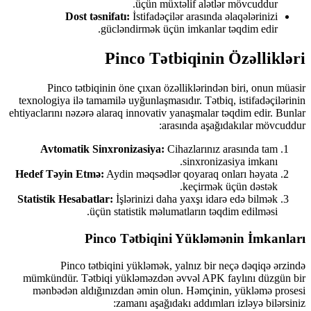
üçün müxtəlif alətlər mövcuddur.
Dost təsnifatı:
İstifadəçilər arasında əlaqələrinizi
gücləndirmək üçün imkanlar təqdim edir.
Pinco Tətbiqinin Özəllikləri
Pinco tətbiqinin öne çıxan özəlliklərindən biri, onun müasir
texnologiya ilə tamamilə uyğunlaşmasıdır. Tətbiq, istifadəçilərinin
ehtiyaclarını nəzərə alaraq innovativ yanaşmalar təqdim edir. Bunlar
arasında aşağıdakılar mövcuddur:
Avtomatik Sinxronizasiya:
Cihazlarınız arasında tam
sinxronizasiya imkanı.
Hedef Təyin Etmə:
Aydin məqsədlər qoyaraq onları həyata
keçirmək üçün dəstək.
Statistik Hesabatlar:
İşlərinizi daha yaxşı idarə edə bilmək
üçün statistik məlumatların təqdim edilməsi.
Pinco Tətbiqini Yükləmənin İmkanları
Pinco tətbiqini yükləmək, yalnız bir neçə dəqiqə ərzində
mümkündür. Tətbiqi yükləməzdən əvvəl APK faylını düzgün bir
mənbədən aldığınızdan əmin olun. Həmçinin, yükləmə prosesi
zamanı aşağıdakı addımları izləyə bilərsiniz: