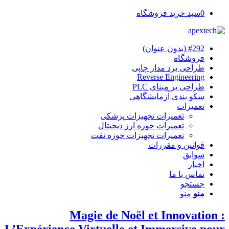
0
سبد خرید فروشگاه
#292 (بدون عنوان)
فروشگاه
طراحی برد مدار چاپی
Reverse Engineering
طراحی بر مبنای PLC
سکو بندی آزمایشگاهی
تعمیرات
تعمیرات تجهیزات پزشکی
تعمیرات حوزه ارز دیجیتال
تعمیرات تجهیزات حوزه نفت
قوانین و مقررات
سوابق
اخبار
تماس با ما
جستجو
منو
منو
Magie de Noël et Innovation :
L’Expérience Virtuelle et Immersive pour