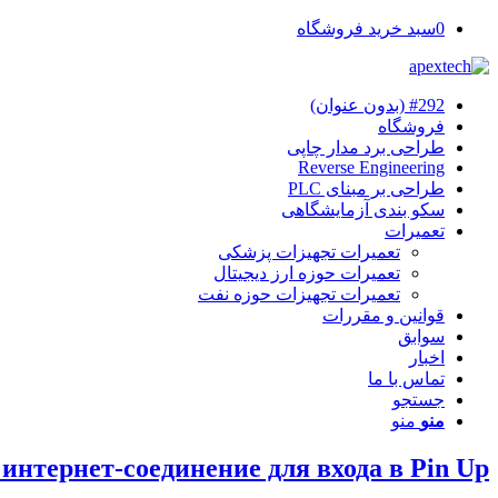
0
سبد خرید فروشگاه
#292 (بدون عنوان)
فروشگاه
طراحی برد مدار چاپی
Reverse Engineering
طراحی بر مبنای PLC
سکو بندی آزمایشگاهی
تعمیرات
تعمیرات تجهیزات پزشکی
تعمیرات حوزه ارز دیجیتال
تعمیرات تجهیزات حوزه نفت
قوانین و مقررات
سوابق
اخبار
تماس با ما
جستجو
منو
منو
интернет-соединение для входа в Pin Up?