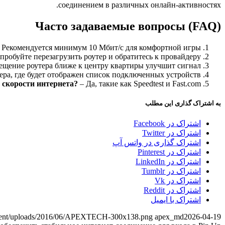
соединением в различных онлайн-активностях.
Часто задаваемые вопросы (FAQ)
 Рекомендуется минимум 10 Мбит/с для комфортной игры.
робуйте перезагрузить роутер и обратитесь к провайдеру.
ещение роутера ближе к центру квартиры улучшит сигнал.
ера, где будет отображен список подключенных устройств.
 скорости интернета?
– Да, такие как Speedtest и Fast.com.
به اشتراک گذاری این مطلب
اشتراک در Facebook
اشتراک در Twitter
اشتراک گذاری در واتس آپ
اشتراک در Pinterest
اشتراک در LinkedIn
اشتراک در Tumblr
اشتراک در Vk
اشتراک در Reddit
اشتراک با ایمیل
ontent/uploads/2016/06/APEXTECH-300x138.png
apex_md
2026-04-19