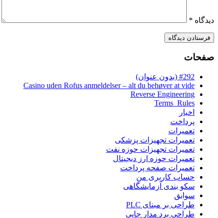
دیدگاه
*
صفحات
#292 (بدون عنوان)
Casino uden Rofus anmeldelser – alt du behøver at vide
Reverse Engineering
Terms_Rules
اخبار
پرداخت
تعمیرات
تعمیرات تجهیزات پزشکی
تعمیرات تجهیزات حوزه نفت
تعمیرات حوزه ارز دیجیتال
تعمیرات صفحه پرداخت
حساب کاربری من
سکو بندی آزمایشگاهی
سوابق
طراحی بر مبنای PLC
طراحی برد مدار چاپی