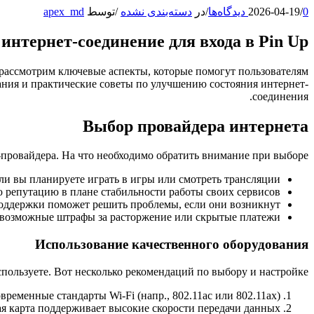
0 دیدگاه‌ها
/
2026-04-19
/
در
دسته‌بندی نشده
/
توسط
apex_md
интернет-соединение для входа в Pin Up?
 рассмотрим ключевые аспекты, которые помогут пользователям
вания и практические советы по улучшению состояния интернет-
соединения.
Выбор провайдера интернета
ровайдера. На что необходимо обратить внимание при выборе:
и вы планируете играть в игры или смотреть трансляции.
 репутацию в плане стабильности работы своих сервисов.
оддержки поможет решить проблемы, если они возникнут.
а возможные штрафы за расторжение или скрытые платежи.
Использование качественного оборудования
пользуете. Вот несколько рекомендаций по выбору и настройке:
менные стандарты Wi-Fi (напр., 802.11ac или 802.11ax).
я карта поддерживает высокие скорости передачи данных.