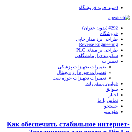
0
سبد خرید فروشگاه
#292 (بدون عنوان)
فروشگاه
طراحی برد مدار چاپی
Reverse Engineering
طراحی بر مبنای PLC
سکو بندی آزمایشگاهی
تعمیرات
تعمیرات تجهیزات پزشکی
تعمیرات حوزه ارز دیجیتال
تعمیرات تجهیزات حوزه نفت
قوانین و مقررات
سوابق
اخبار
تماس با ما
جستجو
منو
منو
Как обеспечить стабильное интернет-
соединение для входа в Pin Up?