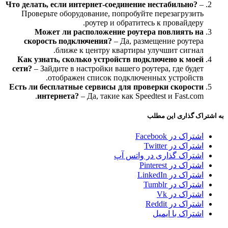
Что делать, если интернет-соединение нестабильно?
–
Проверьте оборудование, попробуйте перезагрузить
роутер и обратитесь к провайдеру.
Может ли расположение роутера повлиять на
скорость подключения?
– Да, размещение роутера
ближе к центру квартиры улучшит сигнал.
Как узнать, сколько устройств подключено к моей
сети?
– Зайдите в настройки вашего роутера, где будет
отображен список подключенных устройств.
Есть ли бесплатные сервисы для проверки скорости
интернета?
– Да, такие как Speedtest и Fast.com.
به اشتراک گذاری این مطلب
اشتراک در Facebook
اشتراک در Twitter
اشتراک گذاری در واتس آپ
اشتراک در Pinterest
اشتراک در LinkedIn
اشتراک در Tumblr
اشتراک در Vk
اشتراک در Reddit
اشتراک با ایمیل