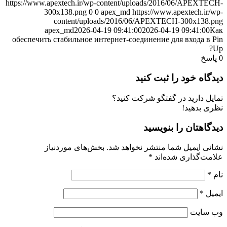
https://www.apextech.ir/wp-content/uploads/2016/06/APEXTECH-
300x138.png
0
0
apex_md
https://www.apextech.ir/wp-
content/uploads/2016/06/APEXTECH-300x138.png
apex_md
2026-04-19 09:41:00
2026-04-19 09:41:00
Как
обеспечить стабильное интернет-соединение для входа в Pin
Up?
0
پاسخ
دیدگاه خود را ثبت کنید
تمایل دارید در گفتگو شرکت کنید؟
نظری بدهید!
دیدگاهتان را بنویسید
نشانی ایمیل شما منتشر نخواهد شد.
بخش‌های موردنیاز
علامت‌گذاری شده‌اند
*
نام
*
ایمیل
*
وب‌ سایت