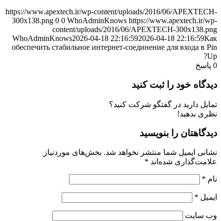
https://www.apextech.ir/wp-content/uploads/2016/06/APEXTECH-
300x138.png
0
0
WhoAdminKnows
https://www.apextech.ir/wp-
content/uploads/2016/06/APEXTECH-300x138.png
WhoAdminKnows
2026-04-18 22:16:59
2026-04-18 22:16:59
Как
обеспечить стабильное интернет-соединение для входа в Pin
Up?
0
پاسخ
دیدگاه خود را ثبت کنید
تمایل دارید در گفتگو شرکت کنید؟
نظری بدهید!
دیدگاهتان را بنویسید
نشانی ایمیل شما منتشر نخواهد شد.
بخش‌های موردنیاز
علامت‌گذاری شده‌اند
*
نام
*
ایمیل
*
وب‌ سایت