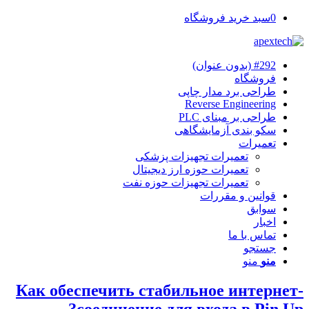
0
سبد خرید فروشگاه
#292 (بدون عنوان)
فروشگاه
طراحی برد مدار چاپی
Reverse Engineering
طراحی بر مبنای PLC
سکو بندی آزمایشگاهی
تعمیرات
تعمیرات تجهیزات پزشکی
تعمیرات حوزه ارز دیجیتال
تعمیرات تجهیزات حوزه نفت
قوانین و مقررات
سوابق
اخبار
تماس با ما
جستجو
منو
منو
Как обеспечить стабильное интернет-
соединение для входа в Pin Up?