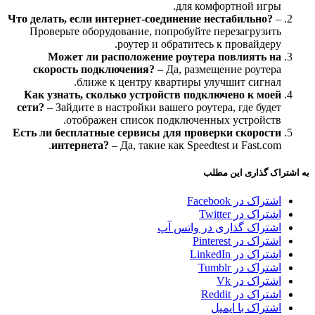
для комфортной игры.
Что делать, если интернет-соединение нестабильно?
–
Проверьте оборудование, попробуйте перезагрузить
роутер и обратитесь к провайдеру.
Может ли расположение роутера повлиять на
скорость подключения?
– Да, размещение роутера
ближе к центру квартиры улучшит сигнал.
Как узнать, сколько устройств подключено к моей
сети?
– Зайдите в настройки вашего роутера, где будет
отображен список подключенных устройств.
Есть ли бесплатные сервисы для проверки скорости
интернета?
– Да, такие как Speedtest и Fast.com.
به اشتراک گذاری این مطلب
اشتراک در Facebook
اشتراک در Twitter
اشتراک گذاری در واتس آپ
اشتراک در Pinterest
اشتراک در LinkedIn
اشتراک در Tumblr
اشتراک در Vk
اشتراک در Reddit
اشتراک با ایمیل