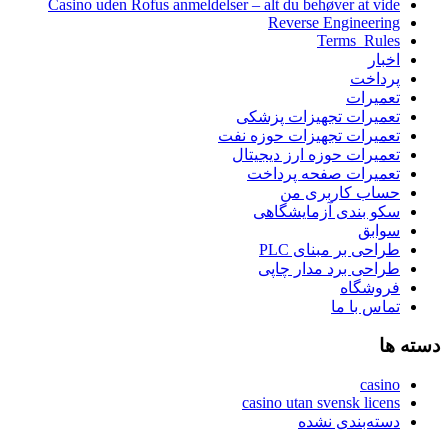
Casino uden Rofus anmeldelser – alt du behøver at vide
Reverse Engineering
Terms_Rules
اخبار
پرداخت
تعمیرات
تعمیرات تجهیزات پزشکی
تعمیرات تجهیزات حوزه نفت
تعمیرات حوزه ارز دیجیتال
تعمیرات صفحه پرداخت
حساب کاربری من
سکو بندی آزمایشگاهی
سوابق
طراحی بر مبنای PLC
طراحی برد مدار چاپی
فروشگاه
تماس با ما
دسته ها
casino
casino utan svensk licens
دسته‌بندی نشده