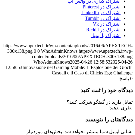
اشتراک گذاری در واتس آپ
اشتراک در Pinterest
اشتراک در LinkedIn
اشتراک در Tumblr
اشتراک در Vk
اشتراک در Reddit
اشتراک با ایمیل
https://www.apextech.ir/wp-content/uploads/2016/06/APEXTECH-
300x138.png
0
0
WhoAdminKnows
https://www.apextech.ir/wp-
content/uploads/2016/06/APEXTECH-300x138.png
WhoAdminKnows
2025-04-26 12:58:53
2025-04-26
12:58:53
Innovazione nel Gaming Mobile: L’Esplosione dei Giochi
Casuali e il Caso di Chicks Egg Challenge
0
پاسخ
دیدگاه خود را ثبت کنید
تمایل دارید در گفتگو شرکت کنید؟
نظری بدهید!
دیدگاهتان را بنویسید
نشانی ایمیل شما منتشر نخواهد شد.
بخش‌های موردنیاز