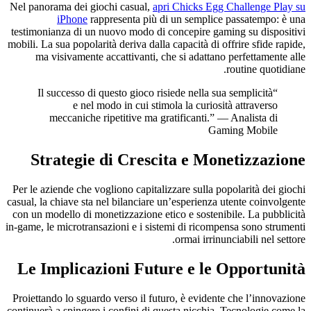
Nel panorama dei giochi casual,
apri Chicks Egg Challenge Play su
iPhone
rappresenta più di un semplice passatempo: è una
testimonianza di un nuovo modo di concepire gaming su dispositivi
mobili. La sua popolarità deriva dalla capacità di offrire sfide rapide,
ma visivamente accattivanti, che si adattano perfettamente alle
routine quotidiane.
“Il successo di questo gioco risiede nella sua semplicità
e nel modo in cui stimola la curiosità attraverso
meccaniche ripetitive ma gratificanti.” — Analista di
Gaming Mobile
Strategie di Crescita e Monetizzazione
Per le aziende che vogliono capitalizzare sulla popolarità dei giochi
casual, la chiave sta nel bilanciare un’esperienza utente coinvolgente
con un modello di monetizzazione etico e sostenibile. La pubblicità
in-game, le microtransazioni e i sistemi di ricompensa sono strumenti
ormai irrinunciabili nel settore.
Le Implicazioni Future e le Opportunità
Proiettando lo sguardo verso il futuro, è evidente che l’innovazione
continuerà a spingere i confini di questa nicchia. Tecnologie come la