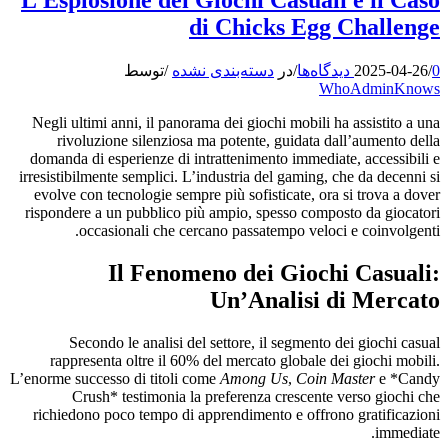
di Chicks Egg Challenge
0 دیدگاه‌ها
/
2025-04-26
/
در
دسته‌بندی نشده
/
توسط
WhoAdminKnows
Negli ultimi anni, il panorama dei giochi mobili ha assistito a una
rivoluzione silenziosa ma potente, guidata dall’aumento della
domanda di esperienze di intrattenimento immediate, accessibili e
irresistibilmente semplici. L’industria del gaming, che da decenni si
evolve con tecnologie sempre più sofisticate, ora si trova a dover
rispondere a un pubblico più ampio, spesso composto da giocatori
occasionali che cercano passatempo veloci e coinvolgenti.
Il Fenomeno dei Giochi Casuali:
Un’Analisi di Mercato
Secondo le analisi del settore, il segmento dei giochi casual
rappresenta oltre il 60% del mercato globale dei giochi mobili.
L’enorme successo di titoli come
Among Us
,
Coin Master
e *Candy
Crush* testimonia la preferenza crescente verso giochi che
richiedono poco tempo di apprendimento e offrono gratificazioni
immediate.