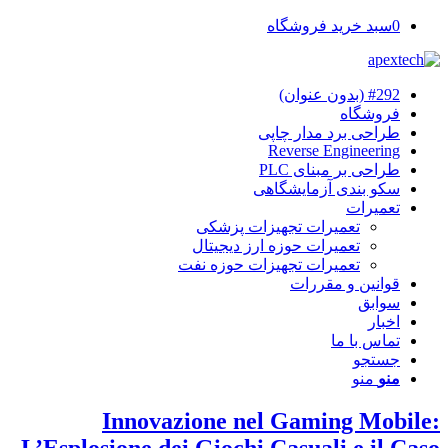
0
سبد خرید فروشگاه
#292 (بدون عنوان)
فروشگاه
طراحی برد مدار چاپی
Reverse Engineering
طراحی بر مبنای PLC
سکو بندی آزمایشگاهی
تعمیرات
تعمیرات تجهیزات پزشکی
تعمیرات حوزه ارز دیجیتال
تعمیرات تجهیزات حوزه نفت
قوانین و مقررات
سوابق
اخبار
تماس با ما
جستجو
منو
منو
Innovazione nel Gaming Mobile:
L’Esplosione dei Giochi Casuali e il Caso