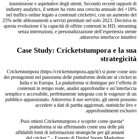
trasmissione e aspettative degli utenti. Secondo recenti rapporti di
industry analytics, il settore ha visto una crescita annuale del +18%
nel traffico online legato a contenuti cricketivi, con un aumento del
25% nelle abbonamenti a servizi premium nel solo 2023. Decisiva in
questa evoluzione è la capacità di offrire contenuti in HD, streaming
senza interruzioni, e personalizzazione dell’esperienza utente
attraverso interfacce intuitive.
Case Study: Cricketstumpora e la sua
strategicità
Cricketstumpora (https://cricketstumpora.app/it/) si pone come uno
dei protagonisti nel panorama delle piattaforme dedicate al cricket in
Italia e in Europa. La piattaforma si distingue per l’offerta di
contenuti in tempo reale, analisi approfondite e un’interfaccia
semplice e accessibile, perfettamente integrata con le esigenze di un
pubblico appassionato. Attraverso il suo servizio, gli utenti possono
accedere a dati di partita aggiornati, statistiche live e
approfondimenti esclusivi.
“Puoi ottieni Cricketstumpora e scoprire come questa
piattaforma si sta affermando come una delle più
affidabili fonti di informazioni strategiche per gli amanti
del cricket.” – Esperto di Digital Sports Marketing