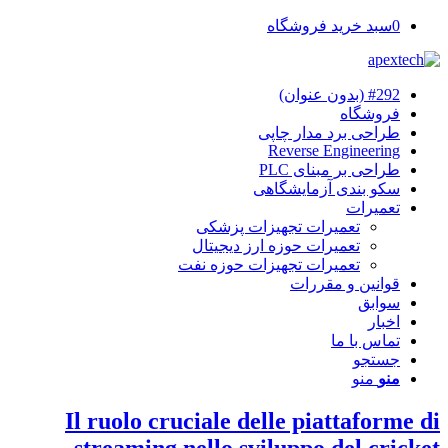
0
سبد خرید فروشگاه
#292 (بدون عنوان)
فروشگاه
طراحی برد مدار چاپی
Reverse Engineering
طراحی بر مبنای PLC
سکو بندی آزمایشگاهی
تعمیرات
تعمیرات تجهیزات پزشکی
تعمیرات حوزه ارز دیجیتال
تعمیرات تجهیزات حوزه نفت
قوانین و مقررات
سوابق
اخبار
تماس با ما
جستجو
منو
منو
Il ruolo cruciale delle piattaforme di
streaming nello sviluppo del cricket