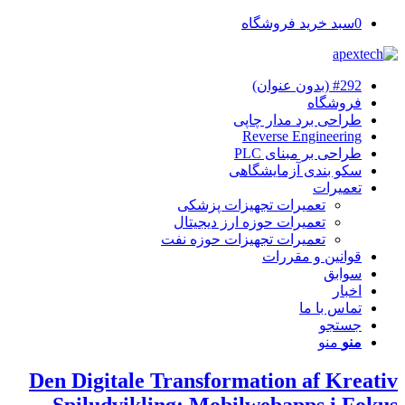
0
سبد خرید فروشگاه
#292 (بدون عنوان)
فروشگاه
طراحی برد مدار چاپی
Reverse Engineering
طراحی بر مبنای PLC
سکو بندی آزمایشگاهی
تعمیرات
تعمیرات تجهیزات پزشکی
تعمیرات حوزه ارز دیجیتال
تعمیرات تجهیزات حوزه نفت
قوانین و مقررات
سوابق
اخبار
تماس با ما
جستجو
منو
منو
Den Digitale Transformation af Kreativ
Spiludvikling: Mobilwebapps i Fokus