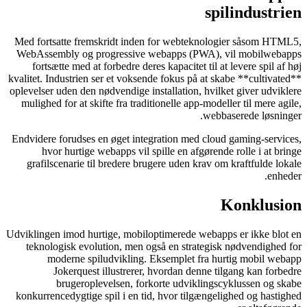
spilindustrien
Med fortsatte fremskridt inden for webteknologier såsom HTML5,
WebAssembly og progressive webapps (PWA), vil mobilwebapps
fortsætte med at forbedre deres kapacitet til at levere spil af høj
kvalitet. Industrien ser et voksende fokus på at skabe **cultivated**
oplevelser uden den nødvendige installation, hvilket giver udviklere
mulighed for at skifte fra traditionelle app-modeller til mere agile,
webbaserede løsninger.
Endvidere forudses en øget integration med cloud gaming-services,
hvor hurtige webapps vil spille en afgørende rolle i at bringe
grafilscenarie til bredere brugere uden krav om kraftfulde lokale
enheder.
Konklusion
Udviklingen imod hurtige, mobiloptimerede webapps er ikke blot en
teknologisk evolution, men også en strategisk nødvendighed for
moderne spiludvikling. Eksemplet fra hurtig mobil webapp
Jokerquest illustrerer, hvordan denne tilgang kan forbedre
brugeroplevelsen, forkorte udviklingscyklussen og skabe
konkurrencedygtige spil i en tid, hvor tilgængelighed og hastighed