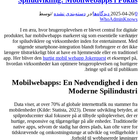
0 دیدگاه‌ها
/
2025-04-26
/
در
دسته‌بندی نشده
/
توسط
WhoAdminKnows
I en æra, hvor brugeroplevelsen er blevet central for digitale
produkter, har mobilwebapps markeret sig som essentielle værktøjer
for spiludviklere og virksomheder inden for entertainment. Med
stigende smartphone-integration blandt forbrugere er det ikke
længere tilstrækkeligt blot at have en hjemmeside eller en traditionel
app. Her bliver den
hurtig mobil webapp Jokerquest
et eksempel på,
hvordan virksomheder kan optimere brugeroplevelsen og hurtigere
bringe spil ud til publikum.
Mobilwebapps: En Nødvendighed i den
Moderne Spilindustri
Data viser, at over
70%
af globale internettrafik nu stammer fra
mobilenheder (Kilde: Statista, 2023). Denne udvikling betyder, at
spilproducenter skal fokusere på at tilbyde spiloplevelser, der er
hurtige, responsive og tilgængelige på alle enheder. Traditionelle
native apps, selvom de stadig har deres plads, kan ofte være for
tidskrævende og omkostningstunge at udvikle og vedligeholde i
forhold til webbaserede løsninger.