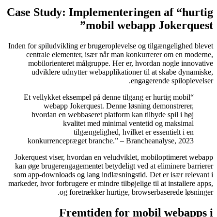
Case Study: Implementeringen af “hurtig
mobil webapp Jokerquest”
Inden for spiludvikling er brugeroplevelse og tilgængelighed blevet
centrale elementer, især når man konkurrerer om en moderne,
mobilorienteret målgruppe. Her er, hvordan nogle innovative
udviklere udnytter webapplikationer til at skabe dynamiske,
engagerende spiloplevelser.
“Et vellykket eksempel på denne tilgang er hurtig mobil
webapp Jokerquest. Denne løsning demonstrerer,
hvordan en webbaseret platform kan tilbyde spil i høj
kvalitet med minimal ventetid og maksimal
tilgængelighed, hvilket er essentielt i en
konkurrencepræget branche.” – Brancheanalyse, 2023
Jokerquest viser, hvordan en veludviklet, mobiloptimeret webapp
kan øge brugerengagementet betydeligt ved at eliminere barrierer
som app-downloads og lang indlæsningstid. Det er især relevant i
markeder, hvor forbrugere er mindre tilbøjelige til at installere apps,
og foretrækker hurtige, browserbaserede løsninger.
Fremtiden for mobil webapps i