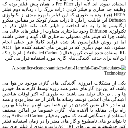
استفاده نموده اند. لایه اول Pre Filter یا همان پیش فیلتر بوده که
وظیفه جدا سازی و فیلتر کردن ذرات بزرگ را دارد.لایه دوم فیلتر
HEPA (هپا) بوده به طوری که این فیلتر با بهره مندی از تکنولوژی
Diffusion این قابلیت را دارد تا ذرات بسیار کوچک در مقیاس میکرو
ارگانیسم ها را به دام انداخته و فیلتر کند. نکته قابل ذکر در
تکنولوژی Diffusion وجود ساختاری متفاوت از فیلتر های عالی می
باشد. چرا که فیلتر های معمولی ساختاری اَلَک گونه و خطی داشته
اما در روش فیلتراسیون یاد شده فرایند کاملاً غیر خطی انجام
میشود. لایه مهم دیگری که در توربین های تصفیه کننده هوا ACT-
RL استفاده شده است کربن فعال ( Activated Carbon ) نام دارد که
این لایه برای حذف آلایندگی های گازی مورد استفاده قرار می گیرد.
یکی از مشکلات امروزی آلایندگی های گازی موجود در هوا می
باشد. که این نوع گاز های مضر همه روزه توسط کارخانه ها، خودرو
ها و … در حال تولید می باشند. به طوری که اکثر اوقات شاخص
آلایندگی های اعلامی توسط رسانه ها بالاتر از حد مجاز بوده و همه
ی ما در حال نفس کشیدن در این فضا می باشیم. مطمئناً بهترین
راه برای مقابله با آلاینده های گازی خصوصاً در اماکن مسقف
استفاده از دستگاهی است که مجهز به فیلتر Activated Carbon بوده
تا بتواند بو های نامطبوع و گاز های مضر را در زمان استفاده فیلتر
کند. خوشبختانه توربین های ACT-RL با بهره مندی از فیلتر های سه