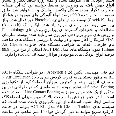
انتشار آلودگی های متوقف نشده و همه روزه شاهد تکثیر و انتشار
انواع جهش یافته ی ویروس در محیط خواهیم بود که این مساله
منجر به تکرار مجدد سیکل واکسن، ماسک و … خواهد شد. طبق
تحقیقات انجام شده 99.9 درصد انواع آلودگی های موجود در هوا (از
جمله Covid-19) توسط روش های Photobiology غیر فعال شده و از
بین می روند. در راستای موارد یاد شده اپکس تک (Apextech)
مطالعات و تحقیقاتِ گسترده ای پیرامونِ روش هایِ Photobiology
و روش هایِ موثرِ پرتو دهیِ غیر یون ساز تأیید شده توسط سازمان
FDA آمریکا را آغاز نمود و در نهایت با بررسی دستگاه های صاحب
نام خارجی، اقدام به طراحی دستگاه های خانواده Air Cleaner
Turbine نمود. دستگاه های مدل ACT-DM امکان از بین بردن 99.9
درصد انواع آلودگی های موجود در هوا (از جمله Covid -19) را دارد.
تیم فنی مهندسی اپکس تک ( Apextech ) در طراحی ستگاه ACT-
RL به مظور دستیابی به قدرت گردش هوای بالا ( Air Circulation )،
مصرف انرژی بهینه و کمترین میزان اصطحکاک، از تکنولوژی
Sleeve Bearing استفاده نموده اند به طوری که در طراحی توربین
مذکور از یک عدد موتور مجهز به Line Contact Bearing استفاده شده
است تا در حین چرخش با سرعت بالا کمترین میزان اصطحکاک
تماسی ایجاد شود. استفاده از این تکنولوژی باعث شده است که
سیستم های Air Cleaner Turbine مدل ACT-RL بتوانند در حالت
کارکرد سریع بتوانند به دبی گردش هوا 150 متر مکعب در ساعت