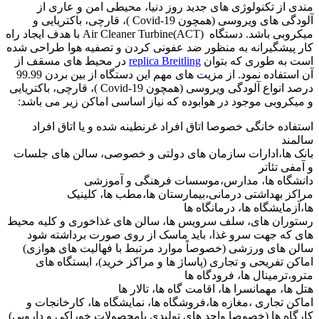
مندی از تکنولوژی های جدید روز دنیا، محیطی امن و عاری از
آلودگی های ویروسی (همچون Covid-19 )، قارچی، باکتریایی و
میکروبی باشد. دستگاه (ACT)Air Cleaner Turbine با هدف ایجاد راه
کار پیشگیرانه به منظور ضد عفونی کردن و تصفیه هوا طراحی شده
است به طوری که بتوان
replica Breitling
در محیط های مسقف از
آن استفاده نمود. از مزیت های مهم این دستگاه از بین بردن 99.99
درصد انواع آلودگی ویروسی (همچون Covid-19 )، قارچی، باکتریایی
و میکروبی موجود در هوابوده که نیاز اساسی اماکن زیر می باشد:
استفاده خانگی خصوصا اتاق افراد غرنطینه شده و یا اتاق افراد
سالمند
بانک ها،ادارات سازمان های دولتی و خصوصی، سالن های جلسات
و آمفی تئاتر
دانشگاه ها، مدارس،موسسات فرهنگی و آموزشی
مراکز بهداشتی درمانی،بیمارستان ها،مطب ها، کلینیک
ها،آزمایشگاه ها، درمانگاه ها
رستوران های، سلف سرویس ها، سالن های غذاخوری و کلیه محیط
های که جهت سرو غذا، باید ماسک از روی صورت برداشته شود
سالن های ورزشی (خصوصاً موارد مرتبط با فهالیت های هوازی)
اماکن تفریحی و تجاری (پاساژ ها و مراکز خرید)، ایستگاه های
مترو،ترمینال ها، فرودگاه ها
هتل ها، مهمانسرا ها، اقامت گاه ها، تالار ها
اماکن تجاری ،مغازه ها،فروشگاه ها، نمایشگاه ها، کارخانجات و
کارگاه ها (خصوصا واحد های تولیدی بامحصولات خوراکی و دارویی)