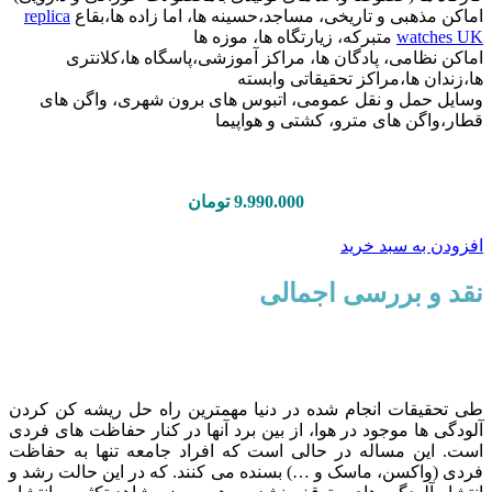
اماکن مذهبی و تاریخی، مساجد،حسینه ها، اما زاده ها،بقاع
replica
watches UK
متبرکه، زیارتگاه ها، موزه ها
اماکن نظامی، پادگان ها، مراکز آموزشی،پاسگاه ها،کلانتری
ها،زندان ها،مراکز تحقیقاتی وابسته
وسایل حمل و نقل عمومی، اتبوس های برون شهری، واگن های
قطار،واگن های مترو، کشتی و هواپیما
9.990.000 تومان
افزودن به سبد خرید
نقد و بررسی اجمالی
طی تحقیقات انجام شده در دنیا مهمترین راه حل ریشه کن کردن
آلودگی ها موجود در هوا، از بین برد آنها در کنار حفاظت های فردی
است. این مساله در حالی است که افراد جامعه تنها به حفاظت
فردی (واکسن، ماسک و …) بسنده می کنند. که در این حالت رشد و