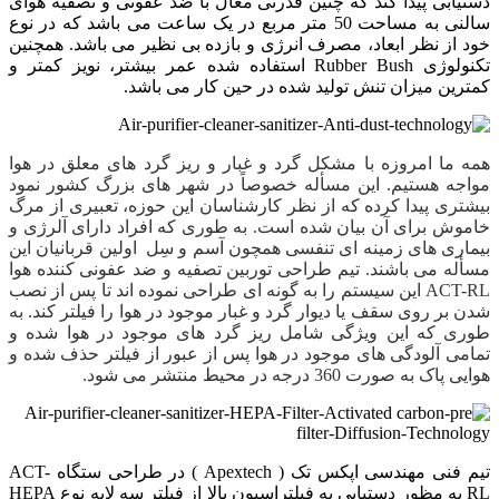
دستیابی پیدا کند که چنین قدرتی معال با ضد عفونی و تصفیه هوای
سالنی به مساحت 50 متر مربع در یک ساعت می باشد که در نوع
خود از نظر ابعاد، مصرف انرژی و بازده بی نظیر می باشد. همچنین
تکنولوژی Rubber Bush استفاده شده عمر بیشتر، نویز کمتر و
کمترین میزان تنش تولید شده در حین کار می باشد.
همه ما امروزه با مشکل گرد و غبار و ریز گرد های معلق در هوا
مواجه هستیم. این مسأله خصوصاً در شهر های بزرگ کشور نمود
بیشتری پیدا کرده که از نظر کارشناسان این حوزه، تعبیری از مرگ
خاموش برای آن بیان شده است. به طوری که افراد دارای آلرژی و
بیماری های زمینه ای تنفسی همچون آسم و سِل اولین قربانیان این
مسأله می باشند. تیم طراحی توربین تصفیه و ضد عفونی کننده هوا
ACT-RL این سیستم را به گونه ای طراحی نموده اند تا پس از نصب
شدن بر روی سقف یا دیوار گرد و غبار موجود در هوا را فیلتر کند. به
طوری که این ویژگی شامل ریز گرد های موجود در هوا شده و
تمامی آلودگی های موجود در هوا پس از عبور از فیلتر حذف شده و
هوایی پاک به صورت 360 درجه در محیط منتشر می شود.
تیم فنی مهندسی اپکس تک ( Apextech ) در طراحی ستگاه ACT-
RL به مظور دستیابی به فیلتراسیون بالا از فیلتر سه لایه نوع HEPA