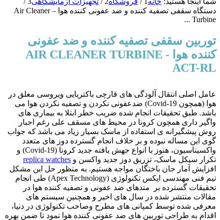
شما اینجا هستید:
خانه
1
/
فروشگاه
2
/
تجهیزات آزمایشگاهی
3
/
دستگاه سقفی تصفیه کننده و ضد عفونی کننده هوا – Air Cleaner
Turbine ...
توربین سقفی تصفیه کننده و ضد عفونی
کننده هوا - AIR CLEANER TURBINE
ACT-RL
عامل اصلی انتقال آلودگی های قارچی باکتریایی ویروسی معلق در
هوا (همچون Covid-19) ضدعفونی نکردن و تصفیه نکردن هوا می
باشد. طبق تحقیقات انجام شده ضریب خطر ابتلا به بیماری های
واگیر داری همچون کرونا در محیط های مسقف علی رغم اجبار
روش پیشگیرانه ی استفاده از ماسک بسیار زیاد می باشد که جواب
گوی این مساله نبوده و بر خلاف انجام گسترده دوز های متعدد
واکسیناسیون، هنوز با انواع جهش یافته جدید کرونا (Covid-19) و
تکرار سیکل ماسک، تزریق دوز جدید واکسن و
replica watches
افزایش آمار جان باختگان مواجه هستیم. به منظور حل این مشکل
تیم فنی مهندسی اپکس تکنولوژی (Apex Technology) طی انجام
تحقیقات گسترده بر متدهای ضد عفونی و تصفیه کننده هوا در
مقالات منتشر شده در سال های اخیر و همچنین سیستم های
معرفی شده توسط کمپانی های مطرح وصاحب تکنولوژی در دنیا،
اقدام به طراحی توربین های ضد عفونی کننده هوا نمود تا ضمن بهره