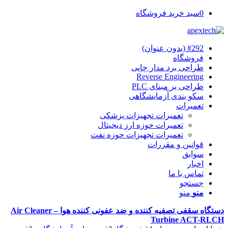
0
سبد خرید فروشگاه
#292 (بدون عنوان)
فروشگاه
طراحی برد مدار چاپی
Reverse Engineering
طراحی بر مبنای PLC
سکو بندی آزمایشگاهی
تعمیرات
تعمیرات تجهیزات پزشکی
تعمیرات حوزه ارز دیجیتال
تعمیرات تجهیزات حوزه نفت
قوانین و مقررات
سوابق
اخبار
تماس با ما
جستجو
منو
منو
دستگاه سقفی تصفیه کننده و ضد عفونی کننده هوا – Air Cleaner
Turbine ACT-RLCH