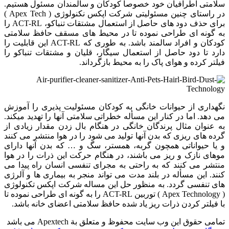
سلامتی اطرافیان خود خصوصاً کودکان و سالمندان مسئول هستیم.
در راستای چنین مسئولیتی شرکت اپکس نکنولوژی ( Apex Tech )
برای حذف دود های حاصل از استعمال مشتقات تنباکو، ACT-RL را
به گونه ای طراحی نموده تا در محیط های مسقف حافظ سلامتی
کودکان و افراد سالمند باشد. به طوری که ACT-RL این قابلیت را
دارد تا دود حاصل از استعمال سیگار، قلیان و مشتقات تنباکو را
فیلتر کرده و هوای پاک را به محیط بازگرداند.
نگهداری از حیوانات خانگی به کودکان مسئولیت پذیری را آموزش
می دهد. اما در کنار این مسأله خطراتی سلامتی آنها را تهدید میکند.
به عنوان مثال پرندگان خانگی در هنگام بال زدن مقدار زیادی از
گرده های ریزی که بدن آنها تولید می شود را در هوا منتشر می کنند
و یا حیواناتی همچون گربه، همستر، سگ و … که بدن آنها دارای
موهای نازک و ریز می باشند، در هنگام حرکت این ذرات را در هوا
منتشر می کنند که به راحتی به مجرای تنفسی انسان راه پیدا می
کنند. این مسأله در بلند مدت می تواند منجر به بیماری ها و آلرژی
های تنفسی گردد. به منظور حل این مساله شرکت اپکس تکنولوژی
( Apex Technology ) توربین ACT-RL را به گونه ای طراحی نموده تا
با فیلتر کردن ذرات ریز یاد شده حافظ سلامتی اعضای خانه باشد.
تمامی حقوق این وب سایت محفوظ و متعلق بة Apextech می باشد