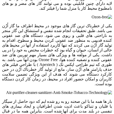
لایه دارای چنین قابلیتی بوده و می توانند گاز های مضر و بو های
نامطبوع محیط کار یا منزل شما را فیلتر کند.
یکی از خطرناک ترین گاز های موجود در محیط اطراف ما گاز اُزُن
می باشد. طبق تحقیقات انجام شده تنفس و استنشاق این گاز منجر
به ناراحتی های قلبی و ریوی می شود. دستگاه های ضد عفونی
کننده قدیمی به منظور ضد عفونی کردن محیط و سطوح، اقدام به
تولید گاز اُزُن می کردند که تنها کاربرد استفاده از آنها در محیط های
خالی از انسان، حیوان و گیاه بود که خطرات مختص به خود را در پی
داشت. یکی از مولفه ها و ویژگی های بسیار مهم توربین های ضد
عفونی کننده و تصفیه کننده هوا، Ozone Free بودن آنها می باشد. به
طوری که تیم طراحی اپکس تک ( Apextech ) با طراحی فیلتر های
حذف پارامتر های اُزُن ساز، مانع از تولید گاز خطرناک اُزُن در حین
کارکرد دستگاه می شوند که هدف از این ویژگی تضمین سلامت
کاربران و امکان حضور افراد در محیط، در زمان کار کردن دستگاه
بوده است.
بار ها همه ما با این صحنه رو به رو شده ایم که دود حاصل از سیگار
یا قلیان و تنباکو باعث اذیت شدن اطرافیان و ایجاد بیماری های
تنفسی در بلند مدت برای آنها شده است. بنابراین همه ما در قبال