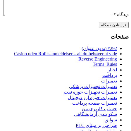
دیدگاه
*
صفحات
#292 (بدون عنوان)
Casino uden Rofus anmeldelser – alt du behøver at vide
Reverse Engineering
Terms_Rules
اخبار
پرداخت
تعمیرات
تعمیرات تجهیزات پزشکی
تعمیرات تجهیزات حوزه نفت
تعمیرات حوزه ارز دیجیتال
تعمیرات صفحه پرداخت
حساب کاربری من
سکو بندی آزمایشگاهی
سوابق
طراحی بر مبنای PLC
طراحی برد مدار چاپی