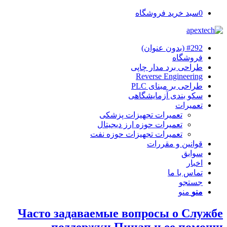
0
سبد خرید فروشگاه
#292 (بدون عنوان)
فروشگاه
طراحی برد مدار چاپی
Reverse Engineering
طراحی بر مبنای PLC
سکو بندی آزمایشگاهی
تعمیرات
تعمیرات تجهیزات پزشکی
تعمیرات حوزه ارز دیجیتال
تعمیرات تجهیزات حوزه نفت
قوانین و مقررات
سوابق
اخبار
تماس با ما
جستجو
منو
منو
Часто задаваемые вопросы о Службе
поддержки Пинап и ее помощи