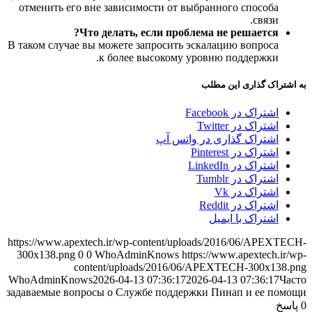
отменить его вне зависимости от выбранного способа
связи.
Что делать, если проблема не решается?
В таком случае вы можете запросить эскалацию вопроса
к более высокому уровню поддержки.
به اشتراک گذاری این مطلب
اشتراک در Facebook
اشتراک در Twitter
اشتراک گذاری در واتس آپ
اشتراک در Pinterest
اشتراک در LinkedIn
اشتراک در Tumblr
اشتراک در Vk
اشتراک در Reddit
اشتراک با ایمیل
https://www.apextech.ir/wp-content/uploads/2016/06/APEXTECH-
300x138.png
0
0
WhoAdminKnows
https://www.apextech.ir/wp-
content/uploads/2016/06/APEXTECH-300x138.png
WhoAdminKnows
2026-04-13 07:36:17
2026-04-13 07:36:17
Часто
задаваемые вопросы о Службе поддержки Пинап и ее помощи
0
پاسخ