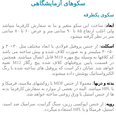
سکوهای آزمایشگاهی
سکوی یکطرفه
ابعاد
:
ساخت این سکو متغیر و بنا به سفارش کارفرما میباشد
ولی اغلب ارتفاع ۸۵ تا ۹۰ سانتی متر و عرض ۶۰ تا ۸۰ سانتی
متر در نظر گرفته میشود.
اسکلت
:
از جنس پروفیل فولادی با ابعاد مختلف مثل ۳۰×۳۰ و
۵۰×۳۰ میلیمتر و به صورت کلاف شده و پیش ساخته می باشد
که کلافها به وسیله پیچ مهره M10 قابل اتصال میباشند. همچنین
در قسمت پایین پروفیلهای کلاف شده پیچ رگلاژ M12 تعبیه
خواهد شد. شایان ذکر است که پروفیل های ساخته شده با رنگ
الکترواستاتیک پوشش داده میشوند.
بدنه و دربها
:
معمولا از جنس MDF با روکشهای ملامینه، فرمیکا و
یا HPL میباشد. البته در بعضی از موارد به سفارش کارفرما بدنه
ها از جنس استیل یا ورق روغنی ساخته خواهد شد.
رویه
:
از جنس اپوکسی رزین، سنگ گرانیت، سرامیک ضد اسید،
استیل، فرمیکا و یا HPL استفاده میگردد.