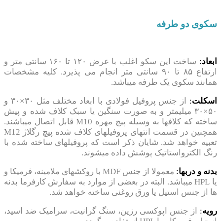
سکوی دو طرفه
ابعاد
:
ساخت این سکو اغلب با عرض ۱۲۰ تا ۱۶۰ سانتی متر و
ارتفاع ۸۵ تا ۹۰ سانتی متر انجام می پذیرد. کلیه مشخصات
همانند سکوی یک طرفه میباشد.
اسکلت
:
از جنس پروفیل فولادی با ابعاد مختلف مثل ۳۰×۳۰ و
۵۰×۳۰ میلیمتر و به صورت سنگین یا سبک کلاف شده و پیش
ساخته که کلافها به وسیله پیچ مهره M10 قابل اتصال میباشند.
همچنین در قسمت انتهای پروفیلهای کلاف شده پیچ رگلاژ M12
تعبیه خواهد شد. شایان ذکر است که پروفیلهای ساخته شده با
رنگ الکترواستاتیک پوشش داده میشوند.
بدنه و دربها
:
معمولا از جنس MDF با روکشهای ملامینه، فرمیکا و
یا HPL میباشد. البته در بعضی از موارد به سفارش کارفرما بدنه
ها از جنس استیل یا ورق روغنی ساخته خواهد شد.
رویه
:
از جنس اپوکسی رزین، سنگ گرانیت، سرامیک ضد اسید،